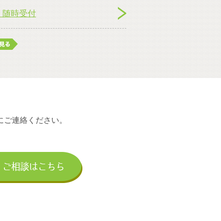
会】随時受付
3th
にご連絡ください。